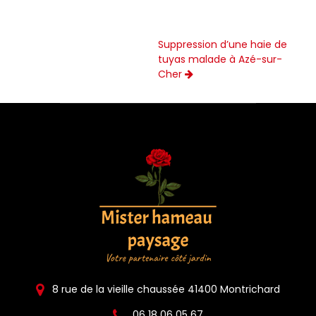
Suppression d’une haie de
tuyas malade à Azé-sur-
Cher
8 rue de la vieille chaussée 41400 Montrichard
06 18 06 05 67