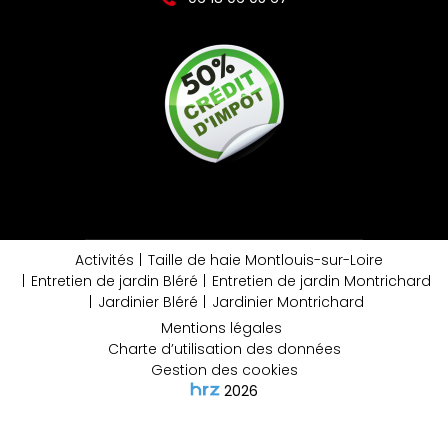
Activités
Taille de haie Montlouis-sur-Loire
Entretien de jardin Bléré
Entretien de jardin Montrichard
Jardinier Bléré
Jardinier Montrichard
Mentions légales
Charte d’utilisation des données
Gestion des cookies
2026