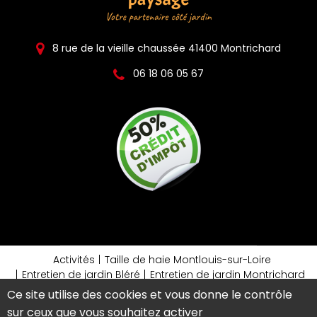
8 rue de la vieille chaussée 41400 Montrichard
06 18 06 05 67
Activités
Taille de haie Montlouis-sur-Loire
Entretien de jardin Bléré
Entretien de jardin Montrichard
Jardinier Bléré
Jardinier Montrichard
Ce site utilise des cookies et vous donne le contrôle
Mentions légales
sur ceux que vous souhaitez activer