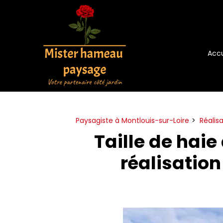
Panneau de gestion des cookies
Accu
Paysagiste à Montlouis-sur-Loire
Réalis
Taille de hai
réalisatio