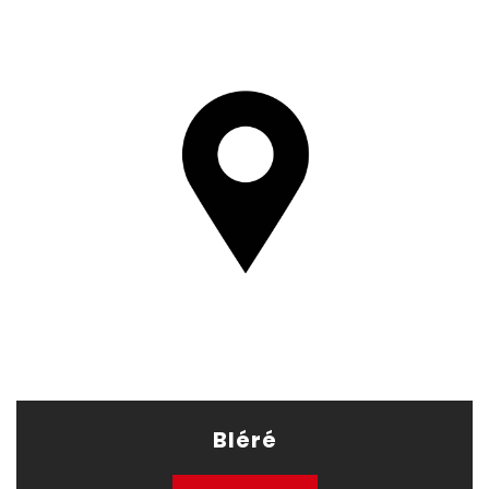
Bléré