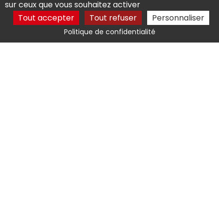
sur ceux que vous souhaitez activer
Tout accepter
Tout refuser
Personnaliser
8 rue de la vieille chaussée 41400 Montrichard
Politique de confidentialité
06 18 06 05 67
Activités
Taille de haie Montlouis-sur-Loire
Entretien de jardin Bléré
Entretien de jardin Montrichard
Jardinier Bléré
Jardinier Montrichard
Mentions légales