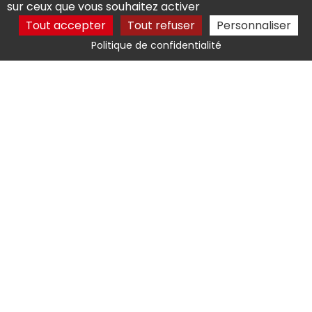
sur ceux que vous souhaitez activer
Tout accepter
Tout refuser
Personnaliser
8 rue de la vieille chaussée 41400 Montrichard
Politique de confidentialité
06 18 06 05 67
Activités
Taille de haie Montlouis-sur-Loire
Entretien de jardin Bléré
Entretien de jardin Montrichard
Jardinier Bléré
Jardinier Montrichard
Mentions légales